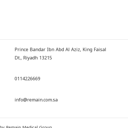
Prince Bandar Ibn Abd Al Aziz, King Faisal
Dt., Riyadh 13215
0114226669
info@remain.com.sa
by Remain Medical Group.