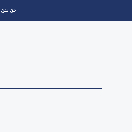
خطي
من نحن
لى
لمحتوى